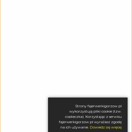
KONTAKT
DOSTAWA
REGULAMIN
POLITYKA PRYWATNOŚCI
RODO
BEZPIECZNE STRZELANIE
ZESTAWY DO SAMODZIELNEGO ODPALANIA
P.H. "AS" Krzysztof Windorpski
, ul. Ryska 17, 66-400
Strony fajerwerkigorzow.pl
Gorzów Wlkp.
wykorzystują pliki cookie (tzw.
tel.:
+48 95 736 82 66
/
tel. kom.:
+48 605 623 999
/
e-mail:
ciasteczka). Korzystając z serwisu
phas@wp.pl
fajerwerkigorzow.pl wyrażasz zgodę
na ich używanie.
Dowiedz się więcej