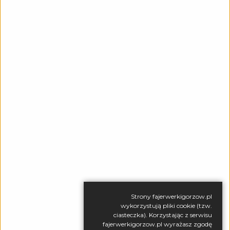
BLOG
KONTAKT
DOSTAWA
REGULAMIN
POLITYKA PRYWATNOŚCI
RODO
BEZPIECZNE STRZELANIE
ZESTAWY DO SAMODZIELNEGO ODPALANIA
P.H. "AS" Krzysztof Windorpski
, ul. Ryska 17, 66-400
Strony fajerwerkigorzow.pl
Gorzów Wlkp.
wykorzystują pliki cookie (tzw.
tel.:
+48 95 736 82 66
/
tel. kom.:
+48 605 623 999
/
e-mail:
ciasteczka). Korzystając z serwisu
phas@wp.pl
fajerwerkigorzow.pl wyrażasz zgodę