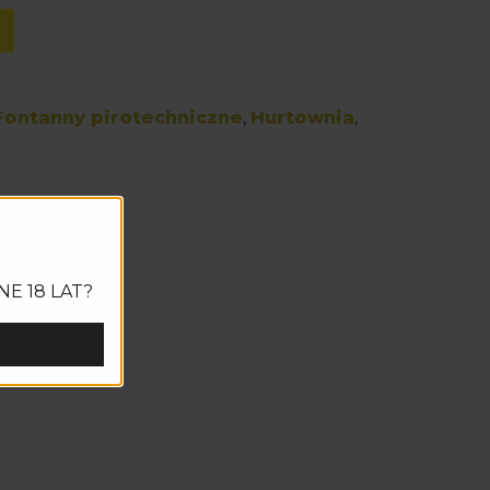
Fontanny pirotechniczne
,
Hurtownia
,
NE 18 LAT?