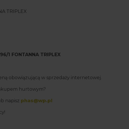
NA TRIPLEX
96/1 FONTANNA TRIPLEX
 ceną obowiązującą w sprzedaży internetowej.
 zakupem hurtowym?
b napisz
phas@wp.pl
cy!