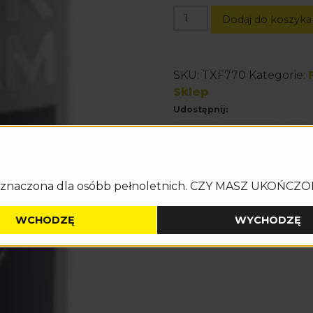
ilość
Dodaj do koszyka
TXF770
SILVER
DREAM
SKU:
TXF770
Kategorie:
96/1
Sklep
FONTANNA
Udostępnij:
TRIPLEX
Drukuj
Facebook
X
eznaczona dla osóbb pełnoletnich. CZY MASZ UKOŃCZO
WCHODZĘ
WYCHODZĘ