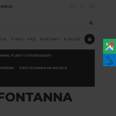
RANICĘ
DE
PL
EN
KO
ACA
O NAS
FAQ
KONTAKT
E-SKLEP
YMNE, FLARY I STROBOSKOPY
ERWERKI
PIROTECHNIKA NA WESELA
1 FONTANNA