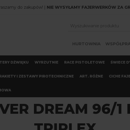
raszamy do zakupów! |
NIE WYSYŁAMY FAJERWERKÓW ZA G
HURTOWNIA
WSPÓŁPR
TERY DŹWIĘKU
WYRZUTNIE
RACE PISTOLETOWE
ŚWIECE D
RAKIETY I ZESTAWY PIROTECHNICZNE
ART. RÓŻNE
CICHE FAJ
OMOWA
LVER DREAM 96/
TRIPLEX