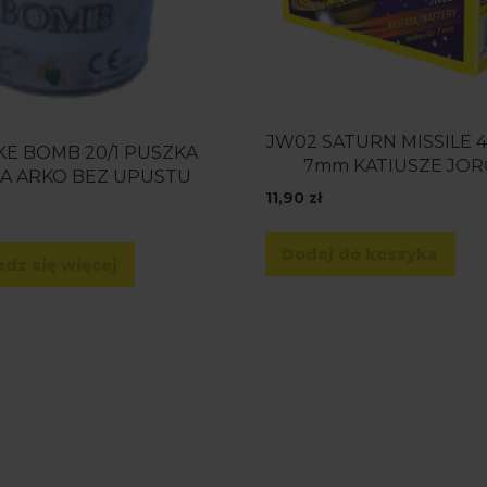
JW02 SATURN MISSILE 4
E BOMB 20/1 PUSZKA
7mm KATIUSZE JO
ŁA ARKO BEZ UPUSTU
11,90
zł
Dodaj do koszyka
dz się więcej