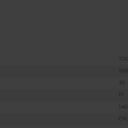
7.0
120
20
F1
1.4G
CYL