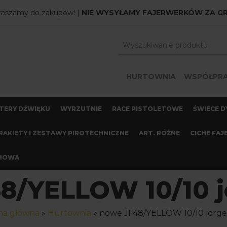
raszamy do zakupów! |
NIE WYSYŁAMY FAJERWERKÓW ZA G
HURTOWNIA
WSPÓŁPR
TERY DŹWIĘKU
WYRZUTNIE
RACE PISTOLETOWE
ŚWIECE D
RAKIETY I ZESTAWY PIROTECHNICZNE
ART. RÓŻNE
CICHE FAJ
OMOWA
8/YELLOW 10/10 jo
na główna
»
Hurtownia
»
nowe JF48/YELLOW 10/10 jorge 