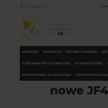
FACEBOOK
Zap
phas@wp.pl
NOWOŚCI
PROMOCJE
PETARDY HUKOWE
EMI
FONTANNY PIROTECHNICZNE
RZYMSKIE OGNIE
PIROTECHNIKA STADIONOWA
PIROTECHNIKA D
nowe JF4
Stro