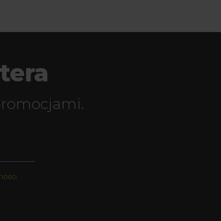
tera
promocjami.
ności.