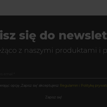
isz się do newslet
eżąco z naszymi produktami i 
rając opcję ‚Zapisz się’ akceptujesz
Regulamin i Politykę prywat