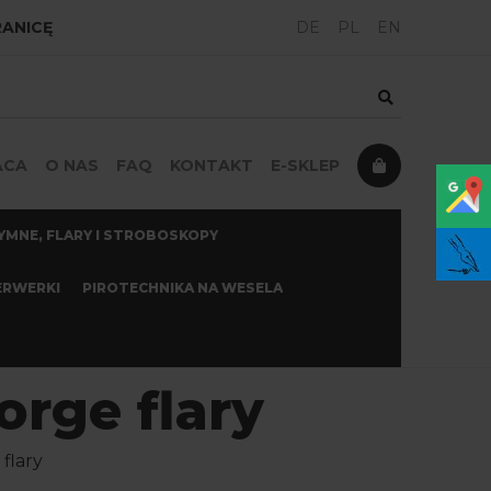
RANICĘ
DE
PL
EN
KO
ACA
O NAS
FAQ
KONTAKT
E-SKLEP
YMNE, FLARY I STROBOSKOPY
ERWERKI
PIROTECHNIKA NA WESELA
rge flary
flary