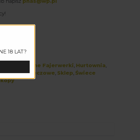
b napisz
phas@wp.pl
cy!
NE 18 LAT?
Kategorii:
Ciche Fajerwerki
,
Hurtownia
,
nowa
,
Race meczowe
,
Sklep
,
Świece
skopy