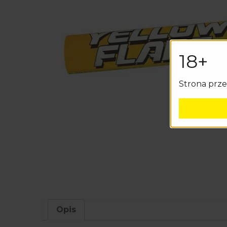
18+
Strona prz
Opis